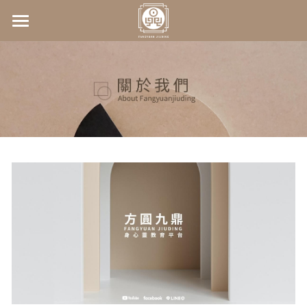
×
商品分類
首頁
所有商品分類
關於我們
師資介紹
關於我們
常見問答
最新課程資訊
王鴻翔老師
kelly老師
服務項目
2026赤馬一動‧命運全變
身心靈啟動課程
影音分享
1207易經卜卦(一日實戰班)
連絡我們
1214合一數入門課程(三期班)
合一數速算
聯絡資訊
Facebook粉專
身心靈商城