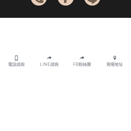
電話諮詢
LINE諮詢
FB粉絲團
現場地址
© 方圓九鼎身心靈教育平台 2026. 
fangyuanjiuding
 Co., Ltd. | 
服務條款
 | 
隱私權政策