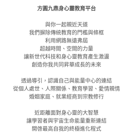
方圓九鼎身心靈教育平台
LINE諮詢預約
登錄
/
註冊
與你一起親近天道
Youtube頻道
線上諮詢
我們摒除傳統教育的門檻與條框
利用網路無遠弗屆
超越時間、空間的力量
讓新世代科技和身心靈教育產生激盪
創造你我共同昇華成長的未來
透過導引，認識自己與能量中心的連結
從個人處世、人際關係、教育學習、愛情親情
婚姻家庭、就業經商到宗教修行
近距離面對身心靈的大智慧
讓學習者與宇宙生命能量重新連結
開啓最高自我的終極進化程式