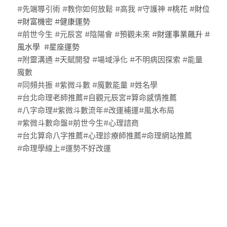
#先端導引術 #教你如何放鬆 #高我 #守護神 
#桃花 #財位 
#財富機密 #健康運勢
#前世今生 #元辰宮 #陰陽會 #預觀未來 
#財運事業飆升 #
風水學  #星座運勢
#附靈溝通 #天賦開發 #場域淨化 #不明病因探索 #能量
魔數
#同頻共振 #紫微斗數 #魔數能量 #姓名學
#台北命理老師推薦#自觀元辰宮#算命感情推薦
#八字命理#紫微斗數流年#改運補運#風水布局
#紫微斗數命盤#前世今生#心理諮商
#台北算命八字推薦#心理診療師推薦#命理網站推薦
#命理學線上#運勢不好改運