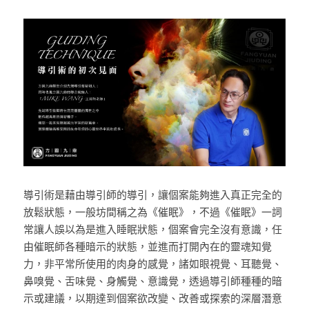
LINE諮詢預約
登錄
/
註冊
Youtube頻道
線上諮詢
導引術是藉由導引師的導引，讓個案能夠進入真正完全的
放鬆狀態，一般坊間稱之為《催眠》，不過《催眠》一詞
常讓人誤以為是進入睡眠狀態，個案會完全沒有意識，任
由催眠師各種暗示的狀態，並進而打開內在的靈魂知覺
力，非平常所使用的肉身的感覺，諸如眼視覺、耳聽覺、
鼻嗅覺、舌味覺、身觸覺、意識覺，透過導引師種種的暗
示或建議，以期達到個案欲改變、改善或探索的深層潛意