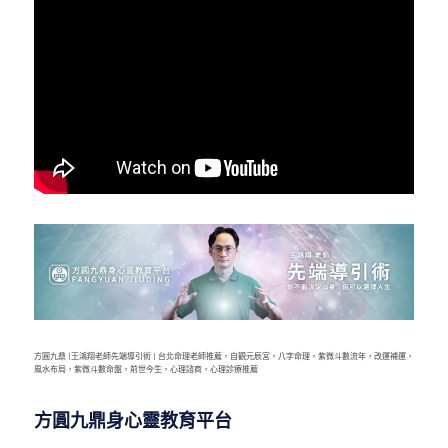
方圓九鼎 |王鴻翔老師先端導引術 | 台北命理老師推薦，自觀元辰宮，八字命理，紫微斗數流年，改運補運，
風水布局，紫微斗數命盤，前世今生，心理諮商，心理診療推薦
方圓九鼎身心靈教育平台