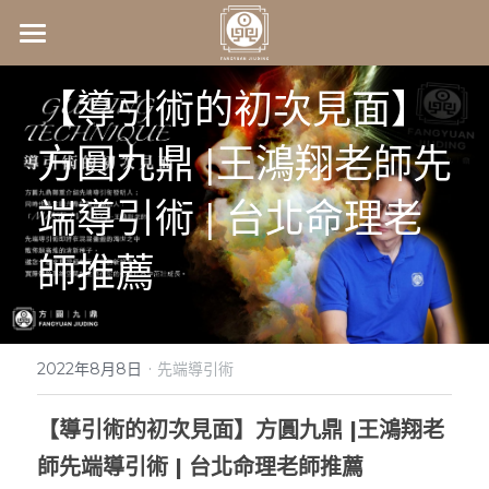
×
商品分類
首頁
【導引術的初次見面】
所有商品分類
關於我們
方圓九鼎 |王鴻翔老師先
師資介紹
關於我們
端導引術 | 台北命理老
常見問答
最新課程資訊
王鴻翔老師
師推薦
kelly老師
服務項目
2026赤馬一動‧命運全變
身心靈啟動課程
影音分享
·
2022年8月8日
先端導引術
1207易經卜卦(一日實戰班)
連絡我們
【導引術的初次見面】方圓九鼎 |王鴻翔老
1214合一數入門課程(三期班)
合一數速算
聯絡資訊
師先端導引術 | 台北命理老師推薦
Facebook粉專
身心靈商城