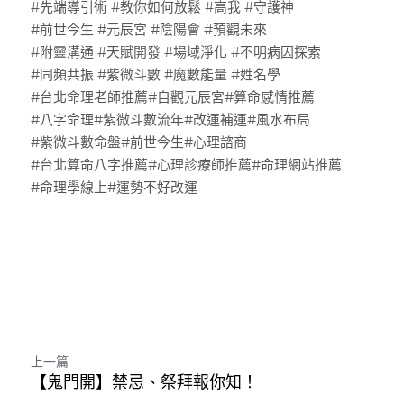
#先端導引術 #教你如何放鬆 #高我 #守護神
#前世今生 #元辰宮 #陰陽會 #預觀未來
#附靈溝通 #天賦開發 #場域淨化 #不明病因探索
#同頻共振 #紫微斗數 #魔數能量 #姓名學
#台北命理老師推薦#自觀元辰宮#算命感情推薦
#八字命理#紫微斗數流年#改運補運#風水布局
#紫微斗數命盤#前世今生#心理諮商
#台北算命八字推薦#心理診療師推薦#命理網站推薦
#命理學線上#運勢不好改運
上一篇
【鬼門開】禁忌、祭拜報你知！