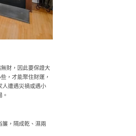
病無財，因此要保證大
小些，才能聚住財運，
家人遭遇災禍或遇小
場。
浴簾，隔成乾、濕兩