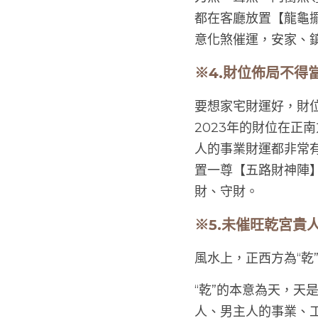
都在客廳放置【龍龜
意化煞催運，安家、
※4.財位佈局不得
要想家宅財運好，財
2023年的財位在正
人的事業財運都非常有
置一尊【五路財神陣
財、守財。
※5.未催旺乾宮貴
風水上，正西方為“乾
“乾”的本意為天，
人、男主人的事業、