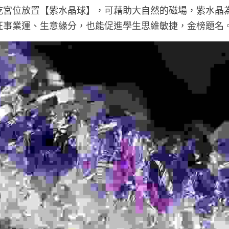
乾宮位放置【紫水晶球】，可藉助大自然的磁場，紫水晶
旺事業運、生意緣分，也能促進學生思維敏捷，金榜題名