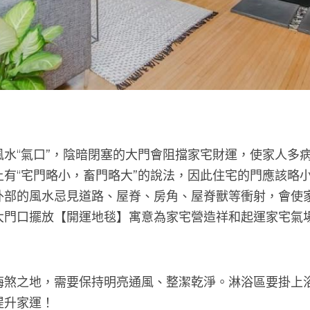
風水“氣口”，陰暗閉塞的大門會阻擋家宅財運，使家人多
上有“宅門略小，畜門略大”的說法，因此住宅的門應該略
外部的風水忌見道路、屋脊、房角、屋脊獸等衝射，會使
大門口擺放【開運地毯】寓意為家宅營造祥和起運家宅氣
晦煞之地，需要保持明亮通風、整潔乾淨。淋浴區要掛上
提升家運！