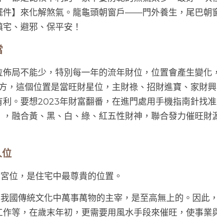
擺件】來化解煞氣。龍龜頭朝窗戶——門外養生，尾巴朝
鎮宅、避邪、保平安！
當
位佈局不能少，特別每一年的流年財位，位置會產生變化，
南方，這個位置是當旺財星位，主財祿、招財進寶、家財
利。要想2023年財富翻番，在進門處用手機指南針找
】，融合黃、黑、白、綠、紅五性財神，聯合發力催旺財
人位
”宮位，是住宅中最尊貴的位置。
天是我國傳統文化中萬事萬物的主宰，是至高無上的。因此
工作等，在歲末年初，更需要用風水手段來催旺，使事業