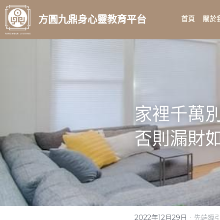
方圓九鼎
身心靈教育平台
首頁
關於
家裡千萬
否則漏財
·
2022年12月29日
先端導