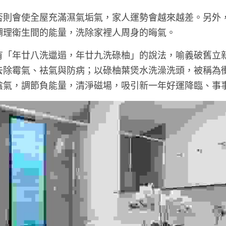
否則會使全屋充滿濕氣垢氣，家人運勢會越來越差。另外
調理衛生間的能量，洗除家裡人周身的晦氣。
有「年廿八洗邋遢，年廿九洗碌柚」的說法，喻義破舊立
去除霉氣、袪氣與防病；以碌柚葉煲水洗澡洗頭，被稱為衝
陰氣，調節負能量，清淨磁場，吸引新一年好運降臨、事