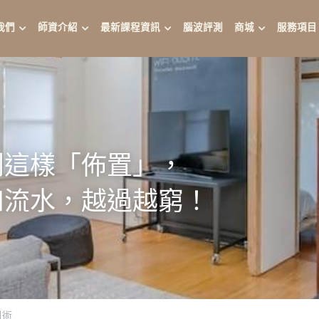
我們
師資介紹
最新課程資訊
腦波評測
商城
服務項目
別這樣「佈置」，
如流水，越過越窮！
引術