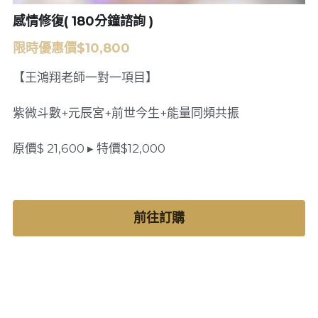
感情修復( 180分鐘諮詢 )
異業合作
合一數速算
聯絡資訊
限時優惠價$10,800
Facebook粉專
身心靈商城
【王鴻翔老師一對一項目】
LINE諮詢預約
登錄
/
註冊
紫微斗數+元辰宮+前世今生+能量同頻共振
Youtube頻道
線上諮詢
原價$ 21,600 ▸ 特價$12,000
前往訂購