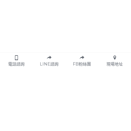
電話諮詢
LINE諮詢
FB粉絲團
現場地址
© 方圓九鼎身心靈教育平台 2024. 
fangyuanjiuding
 Co., Ltd. | 
服務條款
 | 
隱私權政策