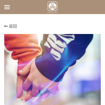
×
商品分類
首頁
返回
所有商品分類
關於我們
師資介紹
關於我們
常見問答
最新課程資訊
王鴻翔老師
kelly老師
腦波評測
2026赤馬一動‧命運全變
王懷祖老師
身心靈啟動課程
商城
1207易經卜卦(一日實戰班)
服務項目
產品
1214合一數入門課程(三期班)
服務
影音分享
課程
連絡我們