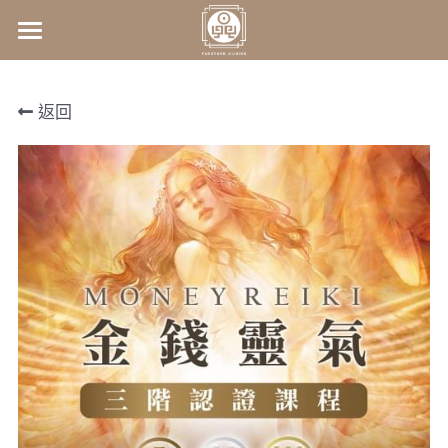
×
商品分類
首頁
返回
所有商品分類
關於我們
師資介紹
關於我們
常見問答
最新課程資訊
王鴻翔老師
kelly老師
腦波評測
2026赤馬一動‧命運全變
王懷祖老師
身心靈啟動課程
商城
1207易經卜卦(一日實戰班)
服務項目
產品
1214合一數入門課程(三期班)
服務
影音分享
課程
連絡我們