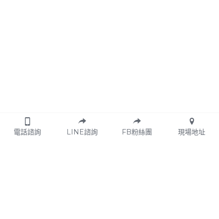
電話諮詢
LINE諮詢
FB粉絲團
現場地址
© 方圓九鼎身心靈教育平台 2024. 
fangyuanjiuding
 Co., Ltd. | 
服務條款
 | 
隱私權政策