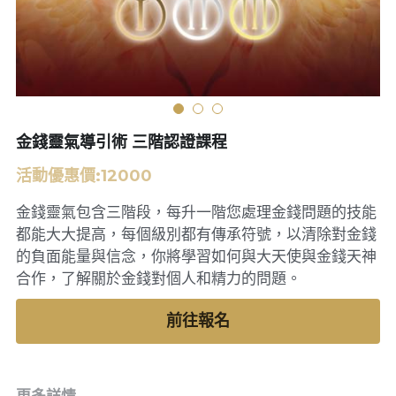
異業合作
合一數速算
聯絡資訊
Facebook粉專
身心靈商城
LINE諮詢預約
登錄
/
註冊
金錢靈氣導引術 三階認證課程
Youtube頻道
活動優惠價:12000
線上諮詢
金錢靈氣包含三階段，每升一階您處理金錢問題的技能
都能大大提高，每個級別都有傳承符號，以清除對金錢
的負面能量與信念，你將學習如何與大天使與金錢天神
合作，了解關於金錢對個人和精力的問題。
前往報名