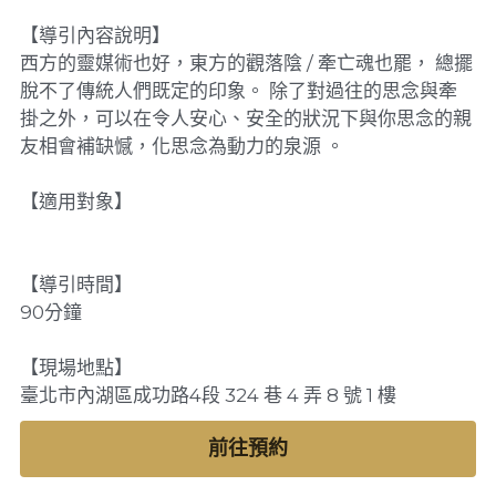
【導引內容說明】
LINE諮詢預約
登錄
/
註冊
西方的靈媒術也好，東方的觀落陰 / 牽亡魂也罷， 總擺
脫不了傳統人們既定的印象。 除了對過往的思念與牽
Youtube頻道
線上諮詢
掛之外，可以在令人安心、安全的狀況下與你思念的親
友相會補缺憾，化思念為動力的泉源 。
【適用對象】
【導引時間】
90分鐘
【現場地點】
臺北市內湖區成功路4段 324 巷 4 弄 8 號 1 樓
前往預約