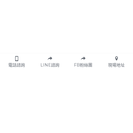
電話諮詢
LINE諮詢
FB粉絲團
現場地址
© 方圓九鼎身心靈教育平台 2026. 
fangyuanjiuding
 Co., Ltd. | 
服務條款
 | 
隱私權政策