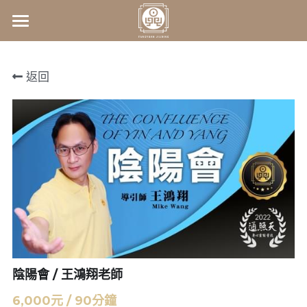
×
商品分類
首頁
返回
所有商品分類
關於我們
師資介紹
關於我們
常見問答
最新課程資訊
王鴻翔老師
kelly老師
服務項目
2026赤馬一動‧命運全變
身心靈啟動課程
影音分享
1207易經卜卦(一日實戰班)
連絡我們
1214合一數入門課程(三期班)
合一數速算
聯絡資訊
陰陽會 / 王鴻翔老師
6,000元 / 90分鐘
Facebook粉專
身心靈商城